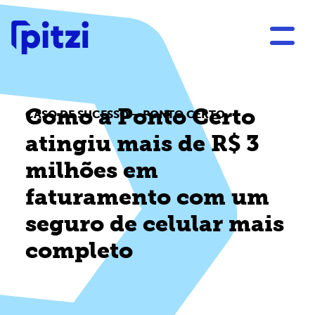
Como a Ponto Certo
CASO DE SUCESSO – PONTO CERTO
atingiu mais de R$ 3
milhões em
faturamento com um
seguro de celular mais
completo