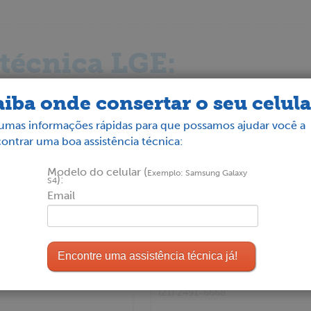
 técnica LGE:
:
aiba onde consertar o seu celula
umas informações rápidas para que possamos ajudar você a
Telefones Ltda
Madureira Serv. Cel. Ltda
ontrar uma boa assistência técnica:
Romero 81
Av. Ministro Edgar Romero 81 314
Rio de Janeiro
- RJ
Modelo do celular (
Exemplo: Samsung Galaxy
):
S4
(21) 3350-2221
Email
a E Comunicacoes Ltda
P.L.L. Assistencia Tecnica Em 
Av. Olegario Maciel 511
Rio de Janeiro
- RJ
(21) 2491-6668