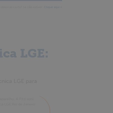
roblemas certo? Se não estiver,
Clique aqui «
ica LGE:
cnica LGE para
aparelho. A Pitzi está
ica LGE Rio de Janeiro.