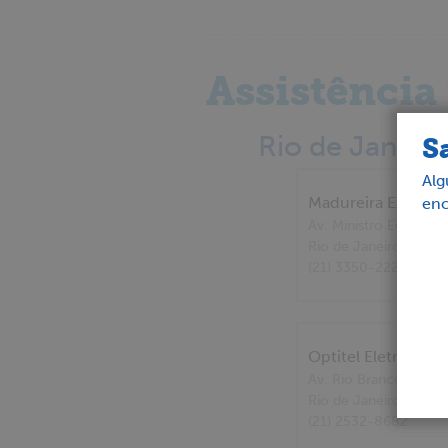
Assistência
Rio de Janeiro
S
Alg
Madureira Express 
enc
Av. Ministro Edgard 
Rio de Janeiro
- RJ
(21) 3350-2221
Optitel Eletronic
Av. Rio Branco 177
Rio de Janeiro
- RJ
(21) 2532-8682