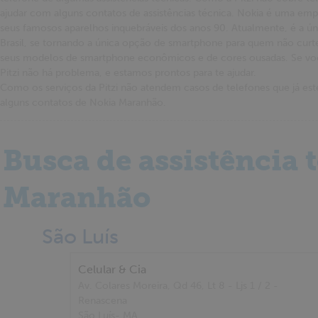
ajudar com alguns contatos de assistências técnica. Nokia é uma em
seus famosos aparelhos inquebráveis dos anos 90. Atualmente, é a ú
Brasil, se tornando a única opção de smartphone para quem não curt
seus modelos de smartphone econômicos e de cores ousadas. Se vo
Pitzi não há problema, e estamos prontos para te ajudar.
Como os serviços da Pitzi não atendem casos de telefones que já e
alguns contatos de Nokia Maranhão.
Busca de assistência 
Maranhão
São Luís
Celular & Cia
Av. Colares Moreira, Qd 46, Lt 8 - Ljs 1 / 2 -
Renascena
São Luís
- MA