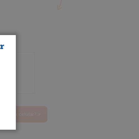
r
tar seu celular? »