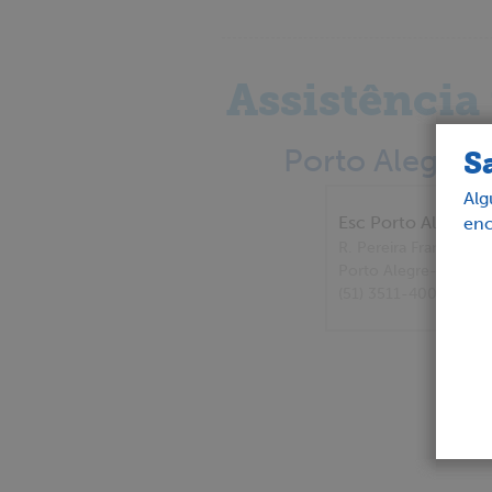
Assistência
Porto Alegre:
S
Alg
Esc Porto Alegre
enc
R. Pereira Franco, 85
Porto Alegre
- RS
(51) 3511-4000