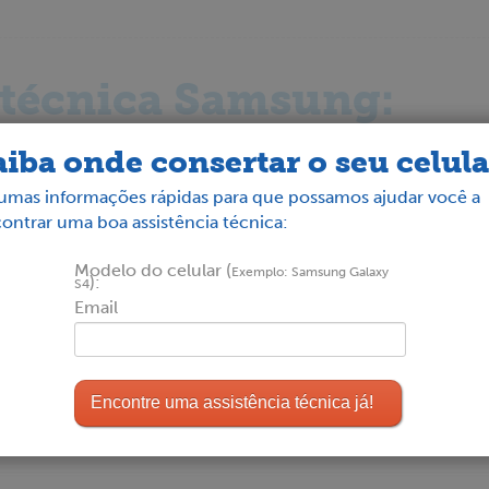
 técnica Samsung:
aiba onde consertar o seu celula
umas informações rápidas para que possamos ajudar você a
Esc Porto Alegre
ontrar uma boa assistência técnica:
R. Pereira Franco, 85
Porto Alegre
- RS
Modelo do celular (
Exemplo: Samsung Galaxy
):
S4
(51) 3511-4000
Email
Quanto custa para conser