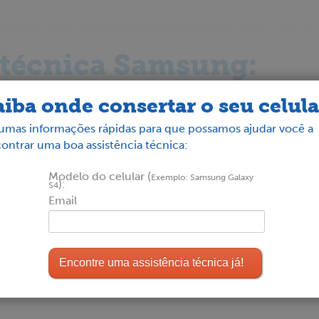
 técnica Samsung:
aiba onde consertar o seu celula
umas informações rápidas para que possamos ajudar você a
a
ontrar uma boa assistência técnica:
cisco, 190
Modelo do celular (
Exemplo: Samsung Galaxy
):
S4
Email
Quanto custa para conser