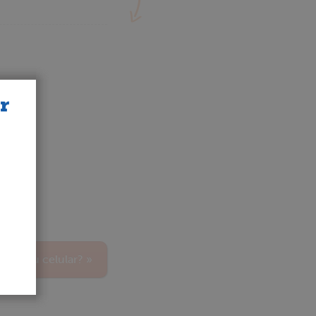
r
tar seu celular? »