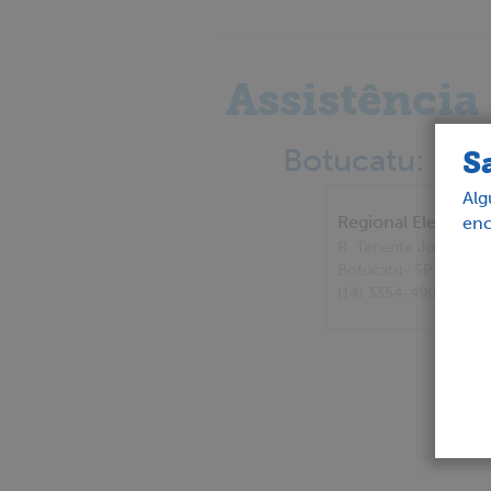
Assistência
Botucatu:
S
Alg
Regional Eletronic
enc
R. Tenente Joao Fran
Botucatu
- SP
(14) 3354-4904