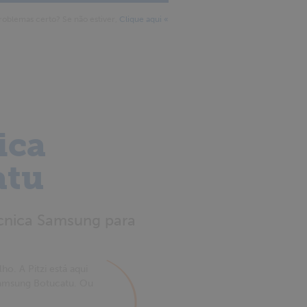
roblemas certo? Se não estiver,
Clique aqui «
ica
atu
écnica Samsung para
ho. A Pitzi está aqui
 Samsung Botucatu. Ou