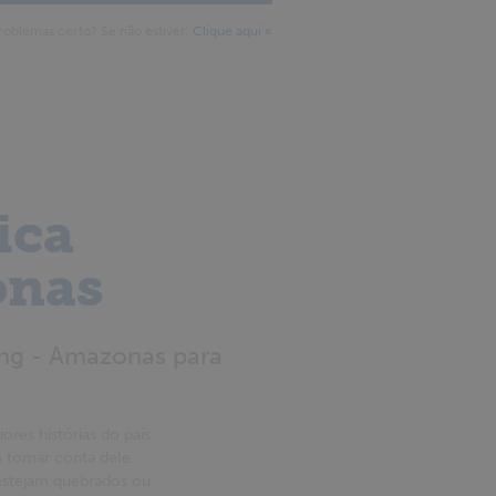
roblemas certo? Se não estiver,
Clique aqui «
ica
onas
ung - Amazonas para
res histórias do país:
om tomar conta dele.
 estejam quebrados ou