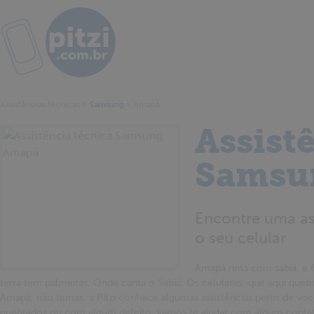
Assistências técnicas
»
Samsung
»
Amapá
Assist
Samsu
Encontre uma as
o seu celular
Amapá rima com sabiá, e f
terra tem palmeiras, Onde canta o Sabiá; Os celulares, que aqui que
Amapá, não temas, a Pitzi conhece algumas assistências perto de você
quebrados ou com algum defeito, vamos te ajudar com alguns contat