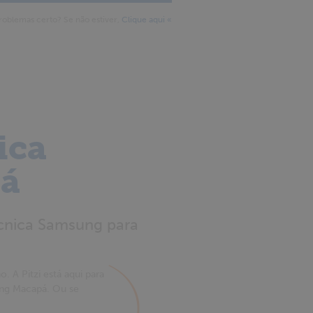
roblemas certo? Se não estiver,
Clique aqui «
ica
á
écnica Samsung para
. A Pitzi está aqui para
sung Macapá. Ou se