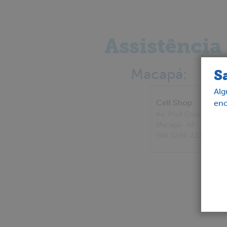
Assistência
Macapá:
S
Alg
Cell Shop
enc
Av. Prof Cora De Car
Macapá
- AP
(96) 3224-2228