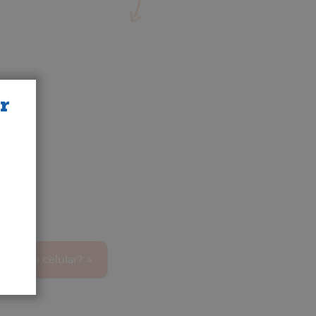
r
tar seu celular? »