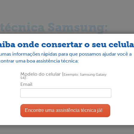
 técnica Samsung:
aiba onde consertar o seu celula
umas informações rápidas para que possamos ajudar você a
ontrar uma boa assistência técnica:
valho, 2118
Modelo do celular (
Exemplo: Samsung Galaxy
):
S4
Email
Quanto custa para conser